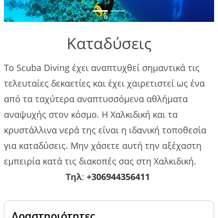
που
πρέπει να
κάνετε
Καταδύσεις
Gallery
Το Scuba Diving έχει αναπτυχθεί σημαντικά τις
Επικοινωνία
τελευταίες δεκαετίες και έχει χαιρετιστεί ως ένα
από τα ταχύτερα αναπτυσσόμενα αθλήματα
Πολιτικές
αναψυχής στον κόσμο. Η Χαλκιδική και τα
κρατήσεων
κρυστάλλινα νερά της είναι η ιδανική τοποθεσία
για καταδύσεις. Μην χάσετε αυτή την αξέχαστη
εμπειρία κατά τις διακοπές σας στη Χαλκιδική.
Τηλ
:
+306944356411
Δραστηριότητες