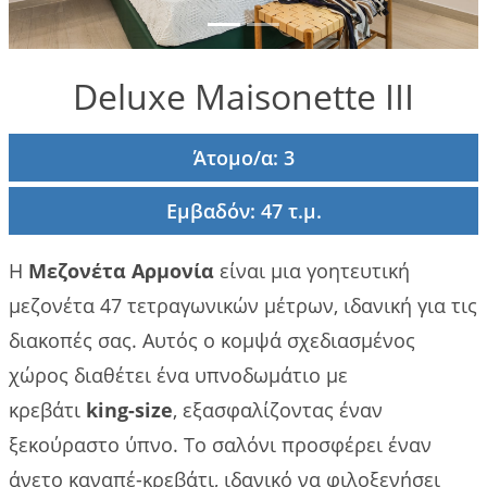
που
πρέπει να
κάνετε
Deluxe Maisonette III
Gallery
Άτομο/α: 3
Επικοινωνία
Εμβαδόν: 47 τ.μ.
Πολιτικές
κρατήσεων
Η
Μεζονέτα Αρμονία
είναι μια γοητευτική
μεζονέτα 47 τετραγωνικών μέτρων, ιδανική για τις
διακοπές σας. Αυτός ο κομψά σχεδιασμένος
χώρος διαθέτει ένα υπνοδωμάτιο με
κρεβάτι
king-size
, εξασφαλίζοντας έναν
ξεκούραστο ύπνο. Το σαλόνι προσφέρει έναν
άνετο καναπέ-κρεβάτι, ιδανικό να φιλοξενήσει