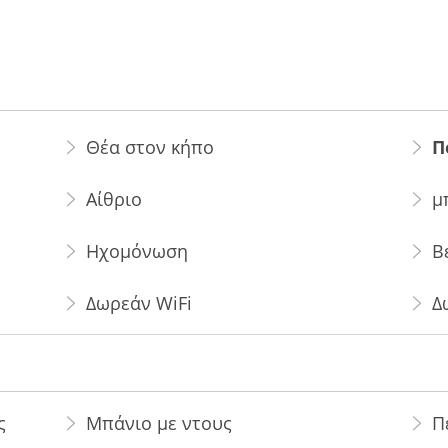
Θέα στον κήπο
Π
Αίθριο
μ
Ηχομόνωση
Β
Δωρεάν WiFi
Δ
ς
Μπάνιο με ντους
Π