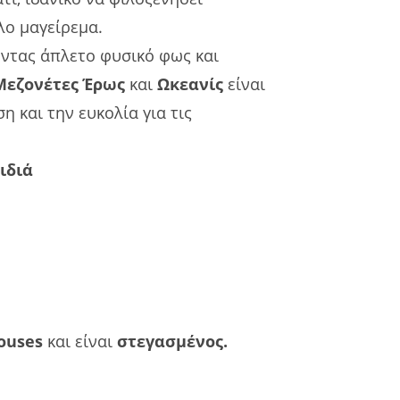
λο μαγείρεμα.
ντας άπλετο φυσικό φως και
Μεζονέτες
Έρως
και
Ωκεανίς
είναι
η και την ευκολία για τις
αιδιά
Houses
και είναι
στεγασμένος.