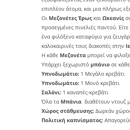
επιπλέον άτομα, και μια πλήρως εξ
Οι
Μεζονέτες
Έρως
και
Ωκεανίς
συ
προσεγμένες πινελιές παντού. Είτε
ένα φιλόξενο καταφύγιο για ζευγάρι
καλοκαιρινές τους διακοπές στην
Ι
Η κάθε
Μεζονέτα
μπορεί να φιλοξ
Υπάρχει ξεχωριστό
μπάνιο
σε κάθ
Υπνοδωμάτιο:
1 Μεγάλο κρεβάτι
Υπνοδωμάτιο:
1 Μονό κρεβάτι
Σαλόνι:
1 καναπές-κρεβάτι
Όλα τα
Μπάνια
διαθέτουν ντουζ 
Χώρος στάθμευσης:
Δωρεάν χώρος
Πολιτική καπνίσματος:
Απαγορεύε