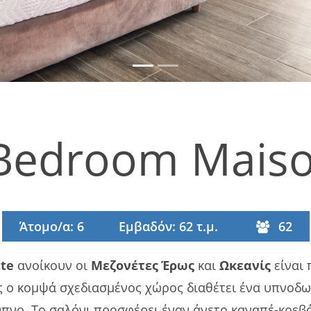
Bedroom Maiso
Άτομο/α: 6
Εμβαδόν: 62 τ.μ.
62
tte
ανοίκουν οι
Μεζονέτες
Έρως
και
Ωκεανίς
είναι 
τός ο κομψά σχεδιασμένος χώρος διαθέτει ένα υπνοδ
πνο. Το σαλόνι προσφέρει έναν άνετο καναπέ-κρεβάτ