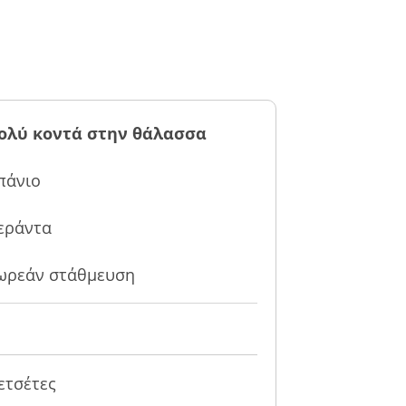
ολύ κοντά στην θάλασσα
πάνιο
εράντα
ωρεάν στάθμευση
ετσέτες