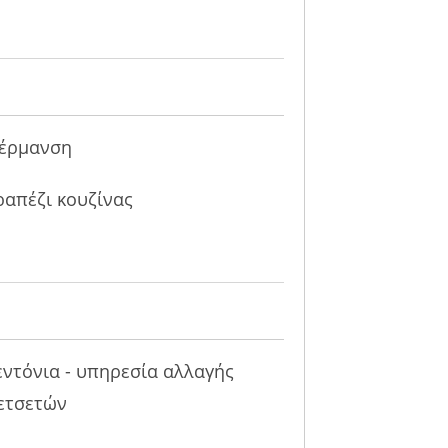
έρμανση
ραπέζι κουζίνας
εντόνια - υπηρεσία αλλαγής
ετσετών