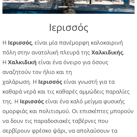
που
πρέπει να
κάνετε
Ιερισσός
Gallery
Η
Ιερισσός
, είναι μία πανέμορφη καλοκαιρινή
Επικοινωνία
πόλη στην ανατολική πλευρά της
Χαλκιδικής
.
Η
Χαλκιδική
είναι ένα όνειρο για όσους
Πολιτικές
αναζητούν τον ήλιο και τη
κρατήσεων
χαλάρωση. Η
Ιερισσός
είναι γνωστή για τα
καθαρά νερά και τις καθαρές αμμώδεις παραλίες
της. Η
Ιερισσός
είναι ένα καλό μείγμα φυσικής
ομορφιάς και πολιτισμού. Οι επισκέπτες μπορούν
να δουν τις παραδοσιακές ταβέρνες που
σερβίρουν φρέσκο ψάρι, να απολαύσουν τα