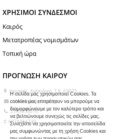
ΧΡΉΣΙΜΟΙ ΣΎΝΔΕΣΜΟΙ
Καιρός
Μετατροπέας νομισμάτων
Τοπική ώρα
ΠΡΌΓΝΩΣΗ ΚΑΙΡΟΎ
Ιερισσός, Χαλκιδική, Τ.Κ. 63075
Η σελίδα μας χρησιμοποιεί Cookies. Τα
info@dallasierissos.gr
cookies μας επιτρέπουν να μπορούμε να
διαμορφώνουμε με τον καλύτερο τρόπο και
2593053070
να βελτιώνουμε συνεχώς τις σελίδες μας.
6974466730
Συνεχίστε να χρησιμοποιείτε την ιστοσελίδα
μας συμφωνώντας με τη χρήση Cookies και
την χρήση των προσωπικών σας