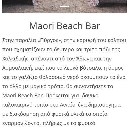
που
πρέπει να
κάνετε
Maori Beach Bar
Gallery
Στην παραλία «Πύργος», στην κορυφή του κόλπου
Επικοινωνία
που σχηματίζουν το δεύτερο και τρίτο πόδι της
Χαλκιδικής, απέναντι από τον Άθωνα και την
Πολιτικές
Αμμουλιανή, εκεί που το λευκό βότσαλο, η άμμος
κρατήσεων
και το γαλάζιο θαλασσινό νερό ακουμπούν το ένα
το άλλο με μαγικό τρόπο, θα συναντήσετε το
Maori Beach Bar. Πρόκειται για ιδανικό
καλοκαιρινό τοπίο στο Αιγαίο, ένα δημιούργημα
με διακόσμηση από φυσικά υλικά τα οποία
εναρμονίζονται πλήρως με το φυσικό